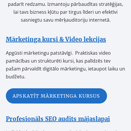
padarīt redzamu. Izmantoju pārbaudītas stratēģijas,
lai tavs bizness kļūtu par tirgus līderi un efektīvi
sasniegtu savu mērķauditoriju internetā.
Mārketinga kursi & Video lekcijas
Apgūsti mārketingu patstāvīgi. Praktiskas video
pamācības un strukturēti kursi, kas palīdzēs tev
pašam pārvaldīt digitālo mārketingu, ietaupot laiku un
budžetu.
APSKATĪT MĀRKETINGA KURSUS
Profesionāls SEO audits mājaslapai