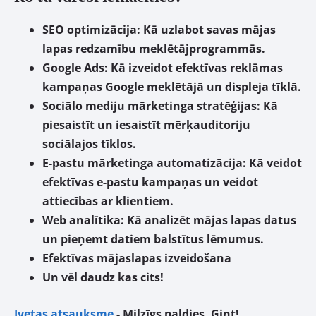
SEO optimizācija:
Kā uzlabot savas mājas
lapas redzamību meklētājprogrammās.
Google Ads:
Kā izveidot efektīvas reklāmas
kampaņas Google meklētājā un displeja tīklā.
Sociālo mediju mārketinga stratēģijas:
Kā
piesaistīt un iesaistīt mērķauditoriju
sociālajos tīklos.
E-pastu mārketinga automatizācija:
Kā veidot
efektīvas e-pastu kampaņas un veidot
attiecības ar klientiem.
Web analītika:
Kā analizēt mājas lapas datus
un pieņemt datiem balstītus lēmumus.
Efektīvas mājaslapas izveidošana
Un vēl daudz kas cits!
Ivetas atsauksme
- Milzīgs paldies, Gint!