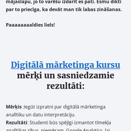
mājaslapu, jo to varēšu izdarīt es pati. Esmu dikti
par to priecīga, ka devāt man tik labas zināšanas.
Paaaaaaaaldies liels!
Digitālā mārketinga kursu
mērķi un sasniedzamie
rezultāti:
Mērķis
:Iegūt izpratni par digitālā mārketinga
analītiku un datu interpretāciju.
Rezultāti
: Studenti būs spējīgi izmantot tīmekļa
analītikas rīkus, piemēram, Google Analytics, lai