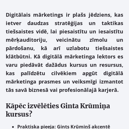
Digitālais mārketings ir plašs jēdziens, kas
ietver daudzas stratēģijas un taktikas
tiešsaistes vidē, lai piesaistītu un iesaistītu
mērķauditoriju, veicinātu zīmolu un
pārdošanu, kā arī uzlabotu tiešsaistes
klātbūtni. Kā digitālā mārketinga lektors es
varu piedāvāt dažādus kursus un resursus,
kas palīdzētu cilvēkiem apgūt digitālā
mārketinga prasmes un veiksmīgi izmantot
tās savā biznesā vai profesionālajā karjerā.
Kāpēc izvēlēties Ginta Krūmiņa
kursus?
Praktiska pieeja:
Gints Krūmiņš akcentē