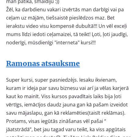
man patika, smaidīju :))
Žēl, ka darbdienu vakari izvērtās man darbīgi vai pa
ceļam uz mājām, tiešsaistē pieslēdzos maz. Bet
ierakstu video visu kompensē dubultā!!! Un vēl exceļi
mums līdzi iedoti ceļamaizei, tā teikt! Ļoti, ļoti jaudīgi,
noderīgi, mūsdienīgi "interneta" kursi!!!
Ramonas atsauksme
Super kursi, super pasniedzèjs. Iesaku ikvienam,
kuram ir ideja par savu biznesu vai arí ja vēlas karjerā
kaut ko mainīt. Viss kursos pavadītais laiks bija ļoti
vērtīgs, iemācījos daudz jauna gan kā pašam izveidot
savu mājaslapu, gan kā reklamēties(taisīt reklāmas).
Protams, visas iegūtās zināšanas vēl pašai “
jāatstrādā”, bet jau tagad varu teikt, ka viss apgūtais