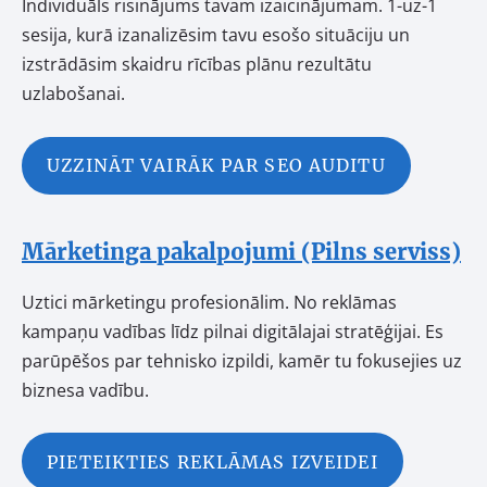
Individuāls risinājums tavam izaicinājumam. 1-uz-1
sesija, kurā izanalizēsim tavu esošo situāciju un
izstrādāsim skaidru rīcības plānu rezultātu
uzlabošanai.
UZZINĀT VAIRĀK PAR SEO AUDITU
Mārketinga pakalpojumi (Pilns serviss)
Uztici mārketingu profesionālim. No reklāmas
kampaņu vadības līdz pilnai digitālajai stratēģijai. Es
parūpēšos par tehnisko izpildi, kamēr tu fokusejies uz
biznesa vadību.
PIETEIKTIES REKLĀMAS IZVEIDEI