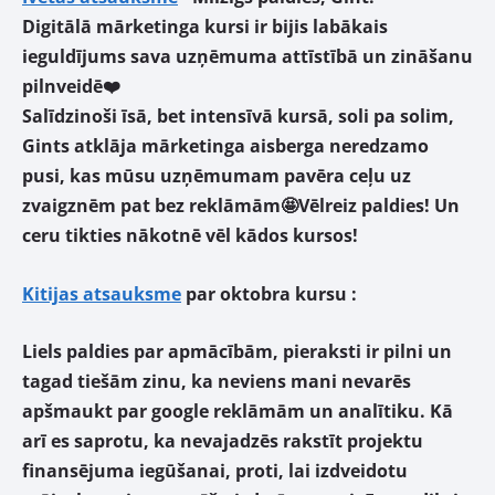
Digitālā mārketinga kursi ir bijis labākais
ieguldījums sava uzņēmuma attīstībā un zināšanu
pilnveidē❤️
Salīdzinoši īsā, bet intensīvā kursā, soli pa solim,
Gints atklāja mārketinga aisberga neredzamo
pusi, kas mūsu uzņēmumam pavēra ceļu uz
zvaigznēm pat bez reklāmām🤩Vēlreiz paldies! Un
ceru tikties nākotnē vēl kādos kursos!
Kitijas atsauksme
par oktobra kursu :
Liels paldies par apmācībām, pieraksti ir pilni un
tagad tiešām zinu, ka neviens mani nevarēs
apšmaukt par google reklāmām un analītiku. Kā
arī es saprotu, ka nevajadzēs rakstīt projektu
finansējuma iegūšanai, proti, lai izdveidotu