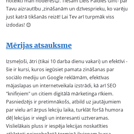
noteikti man noderēs😉. Tiešām Liels Paldies Gint- par
Tavu aizrautību ,zināšanām un dzīvesprieku, ko varēju
just katrā tikšanās reizē! Lai Tev arī turpmāk viss
izdodas! 😊
Mērijas atsauksme
Izsmeļoši, ātri (tikai 10 darba dienu vakari) un efektīvi -
šie ir kursi, kuros iegūsiet pamata zināšanas par
sociālo mediju un Google reklāmām, efektīvas
mājaslapas un internetveikala izstrādi, kā arī SEO
"knifiņiem" un citiem digitālā mārketinga rīkiem.
Pasniedzējs ir pretimnākošs, atbild uz jautājumiem
par vielu arī ārpus lekciju laika, turklāt foršā humora
dēļ lekcijas ir viegli un interesanti uztveramas.
Vislielākais pluss ir iespēja lekcijas noskatīties
atkārtoti neierobežotā termiņā ikvienam kursa