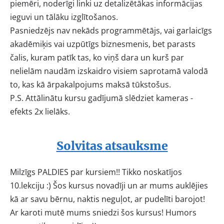
piemēri, noderīgi linki uz detalizētākas informācijas
ieguvi un tālāku izglītošanos.
Pasniedzējs nav nekāds programmētājs, vai garlaicīgs
akadēmiķis vai uzpūtīgs biznesmenis, bet parasts
čalis, kuram patīk tas, ko viņš dara un kurš par
nelielām naudām izskaidro visiem saprotamā valodā
to, kas kā ārpakalpojums maksā tūkstošus.
P.S. Attālinātu kursu gadījumā slēdziet kameras -
efekts 2x lielāks.
Solvitas atsauksme
Milzīgs PALDIES par kursiem!! Tikko noskatījos
10.lekciju :) Šos kursus novadīji un ar mums auklējies
kā ar savu bērnu, naktis neguļot, ar pudelīti barojot!
Ar karoti mutē mums sniedzi šos kursus! Humors