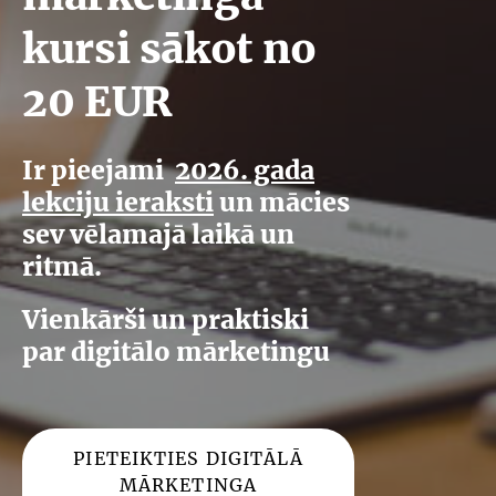
kursi sākot
no
20 EUR
Ir pieejami
2026. gada
lekciju ieraksti
un mācies
sev vēlamajā laikā un
ritmā.
Vienkārši un praktiski
par digitālo mārketingu
​PIETEIKTIES DIGITĀLĀ
MĀRKETINGA