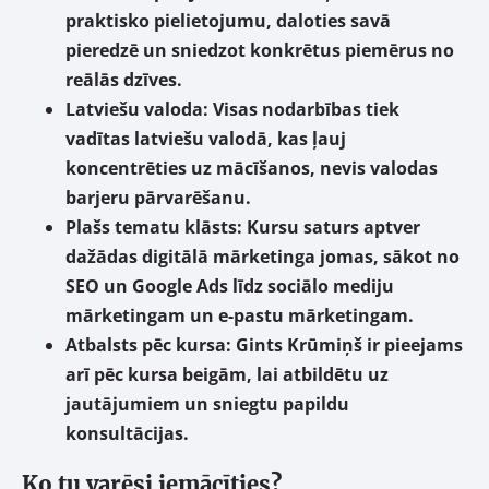
praktisko pielietojumu, daloties savā
pieredzē un sniedzot konkrētus piemērus no
reālās dzīves.
Latviešu valoda:
Visas nodarbības tiek
vadītas latviešu valodā, kas ļauj
koncentrēties uz mācīšanos, nevis valodas
barjeru pārvarēšanu.
Plašs tematu klāsts:
Kursu saturs aptver
dažādas digitālā mārketinga jomas, sākot no
SEO un Google Ads līdz sociālo mediju
mārketingam un e-pastu mārketingam.
Atbalsts pēc kursa:
Gints Krūmiņš ir pieejams
arī pēc kursa beigām, lai atbildētu uz
jautājumiem un sniegtu papildu
konsultācijas.
Ko tu varēsi iemācīties?