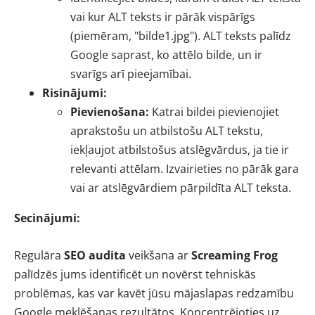
vai kur ALT teksts ir pārāk vispārīgs
(piemēram, "bilde1.jpg"). ALT teksts palīdz
Google saprast, ko attēlo bilde, un ir
svarīgs arī pieejamībai.
Risinājumi:
Pievienošana:
Katrai bildei pievienojiet
aprakstošu un atbilstošu ALT tekstu,
iekļaujot atbilstošus atslēgvārdus, ja tie ir
relevanti attēlam. Izvairieties no pārāk gara
vai ar atslēgvārdiem pārpildīta ALT teksta.
Secinājumi:
Regulāra
SEO audita
veikšana ar
Screaming Frog
palīdzēs jums identificēt un novērst tehniskās
problēmas, kas var kavēt jūsu mājaslapas redzamību
Google meklēšanas rezultātos. Koncentrējoties uz