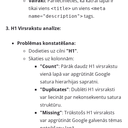
Vairāki:
Pārliecinieties, ka katrai lapai ir
tikai viens
un viens
<title>
<meta
tags.
name="description">
3. H1 Virsrakstu analīze:
Problēmas konstatēšana:
Dodieties uz cilni
"H1"
.
Skaties uz kolonnām:
"Count"
: Pārāk daudz H1 virsrakstu
vienā lapā var apgrūtināt Google
satura hierarhijas sapratni.
"Duplicates"
: Dublēti H1 virsraksti
var liecināt par nekonsekventu satura
struktūru.
"Missing"
: Trūkstošs H1 virsraksts
var apgrūtināt Google galvenās tēmas