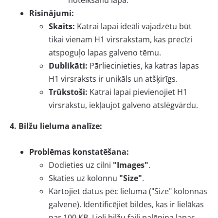
noteikšanu lapā.
Risinājumi:
Skaits:
Katrai lapai ideāli vajadzētu būt
tikai vienam H1 virsrakstam, kas precīzi
atspoguļo lapas galveno tēmu.
Dublikāti:
Pārliecinieties, ka katras lapas
H1 virsraksts ir unikāls un atšķirīgs.
Trūkstoši:
Katrai lapai pievienojiet H1
virsrakstu, iekļaujot galveno atslēgvārdu.
4. Bilžu lieluma analīze:
Problēmas konstatēšana:
Dodieties uz cilni
"Images"
.
Skaties uz kolonnu
"Size"
.
Kārtojiet datus pēc lieluma ("Size" kolonnas
galvene). Identificējiet bildes, kas ir lielākas
par 100 KB. Lieli bilžu faili palēnina lapas