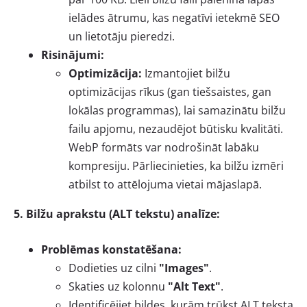
ielādes ātrumu, kas negatīvi ietekmē SEO
un lietotāju pieredzi.
Risinājumi:
Optimizācija:
Izmantojiet bilžu
optimizācijas rīkus (gan tiešsaistes, gan
lokālas programmas), lai samazinātu bilžu
failu apjomu, nezaudējot būtisku kvalitāti.
WebP formāts var nodrošināt labāku
kompresiju. Pārliecinieties, ka bilžu izmēri
atbilst to attēlojuma vietai mājaslapā.
5. Bilžu aprakstu (ALT tekstu) analīze:
Problēmas konstatēšana:
Dodieties uz cilni
"Images"
.
Skaties uz kolonnu
"Alt Text"
.
Identificējiet bildes, kurām trūkst ALT teksta