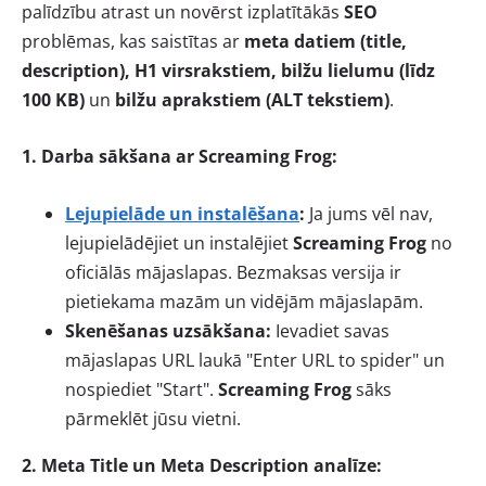
palīdzību atrast un novērst izplatītākās
SEO
problēmas, kas saistītas ar
meta datiem (title,
description), H1 virsrakstiem, bilžu lielumu (līdz
100 KB)
un
bilžu aprakstiem (ALT tekstiem)
.
1. Darba sākšana ar Screaming Frog:
Lejupielāde un instalēšana
:
Ja jums vēl nav,
lejupielādējiet un instalējiet
Screaming Frog
no
oficiālās mājaslapas. Bezmaksas versija ir
pietiekama mazām un vidējām mājaslapām.
Skenēšanas uzsākšana:
Ievadiet savas
mājaslapas URL laukā "Enter URL to spider" un
nospiediet "Start".
Screaming Frog
sāks
pārmeklēt jūsu vietni.
2. Meta Title un Meta Description analīze: