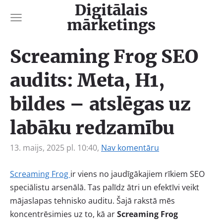
Digitālais
mārketings
Screaming Frog SEO
audits: Meta, H1,
bildes – atslēgas uz
labāku redzamību
13. maijs, 2025 pl. 10:40,
Nav komentāru
Screaming Frog
ir viens no jaudīgākajiem rīkiem SEO
speciālistu arsenālā. Tas palīdz ātri un efektīvi veikt
mājaslapas tehnisko auditu. Šajā rakstā mēs
koncentrēsimies uz to, kā ar
Screaming Frog