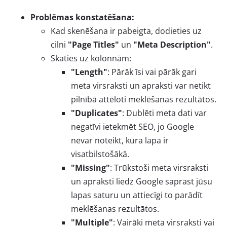
Problēmas konstatēšana:
Kad skenēšana ir pabeigta, dodieties uz
cilni
"Page Titles"
un
"Meta Description"
.
Skaties uz kolonnām:
"Length"
: Pārāk īsi vai pārāk gari
meta virsraksti un apraksti var netikt
pilnībā attēloti meklēšanas rezultātos.
"Duplicates"
: Dublēti meta dati var
negatīvi ietekmēt SEO, jo Google
nevar noteikt, kura lapa ir
visatbilstošākā.
"Missing"
: Trūkstoši meta virsraksti
un apraksti liedz Google saprast jūsu
lapas saturu un attiecīgi to parādīt
meklēšanas rezultātos.
"Multiple"
: Vairāki meta virsraksti vai