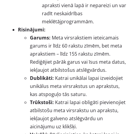
apraksti vienā lapā ir nepareizi un var
radīt neskaidrības
meklētājprogrammām.
Risinājumi:
Garums:
Meta virsrakstiem ieteicamais
garums ir līdz 60 rakstu zīmēm, bet meta
aprakstiem – līdz 155 rakstu zīmēm.
Rediģējiet pārāk garus vai īsus meta datus,
iekļaujot atbilstošus atslēgvārdus.
Dublikāti:
Katrai unikālai lapai izveidojiet
unikālus meta virsrakstus un aprakstus,
kas atspoguļo tās saturu.
Trūkstoši:
Katrai lapai obligāti pievienojiet
atbilstošu meta virsrakstu un aprakstu,
iekļaujot galveno atslēgvārdu un
aicinājumu uz klikšķi.