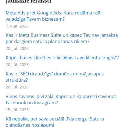
Jaunākie ieraksti
Meta Ads pret Google Ads: Kura reklāma reāli
vajadzīga Tavam biznesam?
7. aug. 2026
Kas ir Meta Business Suite un kāpēc Tev nav jāmaksā
par dārgiem satura plānošanas rīkiem?
20. jūl. 2026
Kāpēc bailes kļūdīties ir lielākais Tavu klientu "zaglis"?
20. jūl. 2026
Kas ir "SEO draudzīgs" domēns un mājaslapas
struktūra?
20. jūl. 2026
Viens šāviens, divi zaķi: Kāpēc un kā pareizi savienot
Facebook un Instagram?
15. jūl. 2026
Kā nepalikt par sava sociālā tīkla vergu: Satura
plānošanas noslēpumi