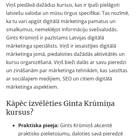
Viņš piedāvā dažādus kursus, kas ir īpaši pielāgoti
latviešu valodai un mūsu tirgus specifikai. Tas nozīmē,
ka tu vari apgūt digitālā mārketinga pamatus un
smalkumus, nemeklējot informāciju svešvalodās.
Gints Krūmiņš ir pazīstams Latvijas digitālā
mārketinga speciālists. Viņš ir iesaistījies digitālā
mārketinga jomā, piedaloties dažādās aktivitātēs un
kursu organizēšanā. Viņš bieži dalās ar savu pieredzi
un zināšanām par mārketinga tehnikām, kas saistītas
ar sociālajiem medijiem, SEO un citiem digitālā
mārketinga aspektiem.
Kāpēc izvēlēties Ginta Krūmiņa
kursus?
Praktiska pieeja:
Gints Krūmiņš akcentē
praktisko pielietojumu, daloties savā pieredzē