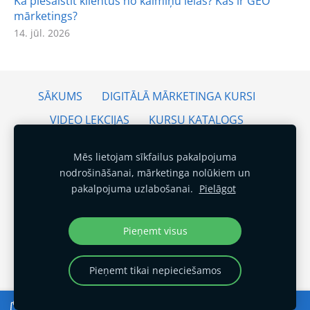
Kā piesaistīt klientus no kaimiņu ielas? Kas ir GEO
mārketings?
14. jūl. 2026
SĀKUMS
DIGITĀLĀ MĀRKETINGA KURSI
VIDEO LEKCIJAS
KURSU KATALOGS
BEZMAKSAS KURSI
PAKALPOJUMI
Mēs lietojam sīkfailus pakalpojuma
DIGITĀLĀ MĀRKETINGA KONSULTĀCIJAS
nodrošināšanai, mārketinga nolūkiem un
pakalpojuma uzlabošanai.
Pielāgot
KARJERAS DIENAS SKOLĀS
ATSAUKSMES
JAUNUMI
KONTAKTI
DISTANCES LĪGUMS
Pieņemt visus
PRIVĀTUMA POLITIKA
SĪKDATNES
Pieņemt tikai nepieciešamos