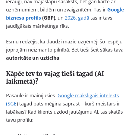
ieraugi, nav mājaslapu saraksts, bet gan karte ar
uzņēmumiem, bildēm un zvaigznītēm. Tas ir
Google
biznesa profils
(GBP)
, un
2026. gadā
tas ir tavs
jaudīgākais mārketinga rīks.
Esmu redzējis, ka daudzi mazie uzņēmēji šo iespēju
joprojām neizmanto pilnībā. Bet tieši šeit sākas tava
autoritāte un uzticība
.
Kāpēc tev to vajag tieši tagad (AI
laikmetā)?
Pasaule ir mainījusies.
Google mākslīgais intelekts
(SGE
) tagad pats mēģina saprast – kurš meistars ir
labākais? Kad klients uzdod jautājumu AI, tas skatās
tavu profilu: