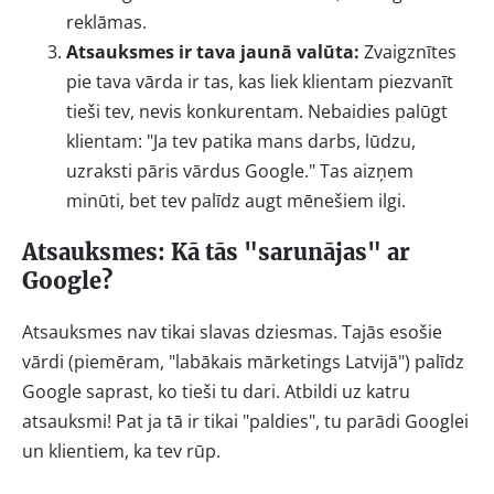
reklāmas.
Atsauksmes ir tava jaunā valūta:
Zvaigznītes
pie tava vārda ir tas, kas liek klientam piezvanīt
tieši tev, nevis konkurentam. Nebaidies palūgt
klientam: "Ja tev patika mans darbs, lūdzu,
uzraksti pāris vārdus Google." Tas aizņem
minūti, bet tev palīdz augt mēnešiem ilgi.
Atsauksmes: Kā tās "sarunājas" ar
Google?
Atsauksmes nav tikai slavas dziesmas. Tajās esošie
vārdi (piemēram, "labākais mārketings Latvijā") palīdz
Google saprast, ko tieši tu dari. Atbildi uz katru
atsauksmi! Pat ja tā ir tikai "paldies", tu parādi Googlei
un klientiem, ka tev rūp.