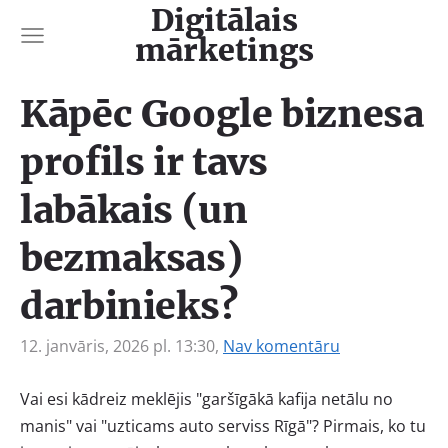
Digitālais
mārketings
Kāpēc Google biznesa
profils ir tavs
labākais (un
bezmaksas)
darbinieks?
12. janvāris, 2026 pl. 13:30,
Nav komentāru
Vai esi kādreiz meklējis "garšīgākā kafija netālu no
manis" vai "uzticams auto serviss Rīgā"? Pirmais, ko tu