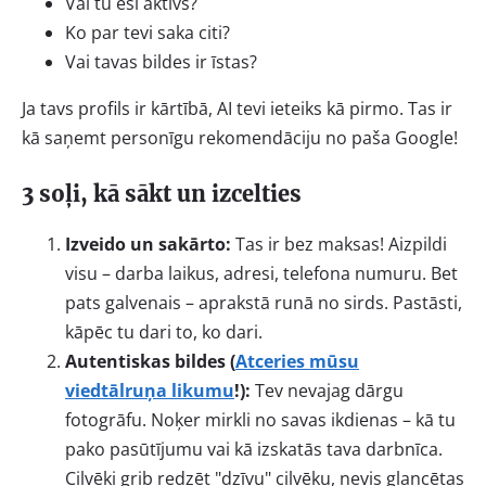
Vai tu esi aktīvs?
Ko par tevi saka citi?
Vai tavas bildes ir īstas?
Ja tavs profils ir kārtībā, AI tevi ieteiks kā pirmo. Tas ir
kā saņemt personīgu rekomendāciju no paša Google!
3 soļi, kā sākt un izcelties
Izveido un sakārto:
Tas ir bez maksas! Aizpildi
visu – darba laikus, adresi, telefona numuru. Bet
pats galvenais – aprakstā runā no sirds. Pastāsti,
kāpēc tu dari to, ko dari.
Autentiskas bildes (
Atceries mūsu
viedtālruņa likumu
!):
Tev nevajag dārgu
fotogrāfu. Noķer mirkli no savas ikdienas – kā tu
pako pasūtījumu vai kā izskatās tava darbnīca.
Cilvēki grib redzēt "dzīvu" cilvēku, nevis glancētas