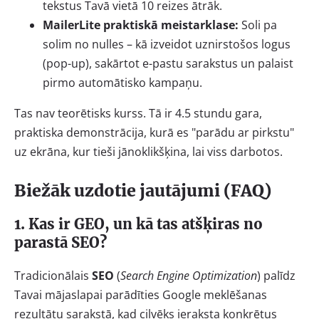
tekstus Tavā vietā 10 reizes ātrāk.
MailerLite praktiskā meistarklase:
Soli pa
solim no nulles – kā izveidot uznirstošos logus
(pop-up), sakārtot e-pastu sarakstus un palaist
pirmo automātisko kampaņu.
Tas nav teorētisks kurss. Tā ir 4.5 stundu gara,
praktiska demonstrācija, kurā es "parādu ar pirkstu"
uz ekrāna, kur tieši jānoklikšķina, lai viss darbotos.
Biežāk uzdotie jautājumi (FAQ)
1. Kas ir GEO, un kā tas atšķiras no
parastā SEO?
Tradicionālais
SEO
(
Search Engine Optimization
) palīdz
Tavai mājaslapai parādīties Google meklēšanas
rezultātu sarakstā, kad cilvēks ieraksta konkrētus