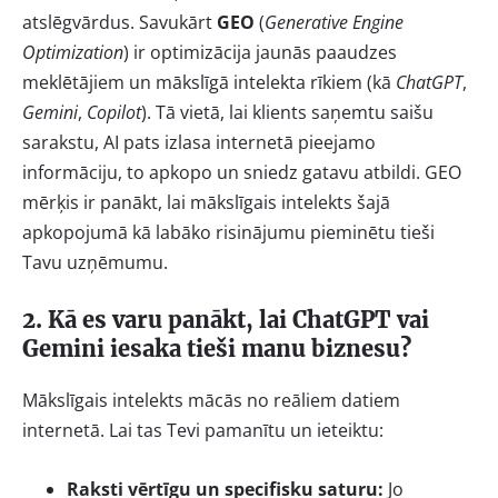
atslēgvārdus. Savukārt
GEO
(
Generative Engine
Optimization
) ir optimizācija jaunās paaudzes
meklētājiem un mākslīgā intelekta rīkiem (kā
ChatGPT
,
Gemini
,
Copilot
). Tā vietā, lai klients saņemtu saišu
sarakstu, AI pats izlasa internetā pieejamo
informāciju, to apkopo un sniedz gatavu atbildi. GEO
mērķis ir panākt, lai mākslīgais intelekts šajā
apkopojumā kā labāko risinājumu pieminētu tieši
Tavu uzņēmumu.
2. Kā es varu panākt, lai ChatGPT vai
Gemini iesaka tieši manu biznesu?
Mākslīgais intelekts mācās no reāliem datiem
internetā. Lai tas Tevi pamanītu un ieteiktu:
Raksti vērtīgu un specifisku saturu:
Jo