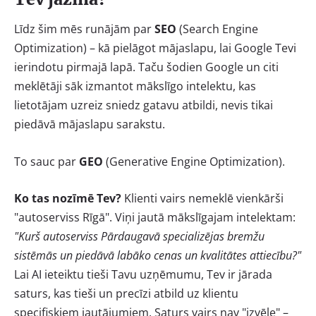
Līdz šim mēs runājām par
SEO
(Search Engine
Optimization) – kā pielāgot mājaslapu, lai Google Tevi
ierindotu pirmajā lapā. Taču šodien Google un citi
meklētāji sāk izmantot mākslīgo intelektu, kas
lietotājam uzreiz sniedz gatavu atbildi, nevis tikai
piedāvā mājaslapu sarakstu.
To sauc par
GEO
(Generative Engine Optimization).
Ko tas nozīmē Tev?
Klienti vairs nemeklē vienkārši
"autoserviss Rīgā". Viņi jautā mākslīgajam intelektam:
"Kurš autoserviss Pārdaugavā specializējas bremžu
sistēmās un piedāvā labāko cenas un kvalitātes attiecību?"
Lai AI ieteiktu tieši Tavu uzņēmumu, Tev ir jārada
saturs, kas tieši un precīzi atbild uz klientu
specifiskiem jautājumiem. Saturs vairs nav "izvēle" –