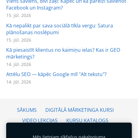
Viens šāviens, divi zaķi: Kāpēc un kā pareizi savienot
Facebook un Instagram?
15. jūl. 2026
Kā nepalikt par sava sociālā tīkla vergu: Satura
plānošanas noslēpumi
15. jūl. 2026
Kā piesaistīt klientus no kaimiņu ielas? Kas ir GEO
mārketings?
14. jūl. 2026
Attēlu SEO — kāpēc Google mīl "Alt tekstu"?
14. jūl. 2026
SĀKUMS
DIGITĀLĀ MĀRKETINGA KURSI
VIDEO LEKCIJAS
KURSU KATALOGS
BEZMAKSAS KURSI
PAKALPOJUMI
Mēs lietojam sīkfailus pakalpojuma