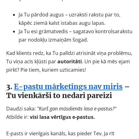
Ja Tu pārdod augus – uzraksti rakstu par to,
kāpēc ziemā kalst istabas augu lapas.
Ja Tu esi grāmatvedis – sagatavo kontrolsarakstu
par nodokļu izmaiņām šogad.
Kad klients redz, ka Tu palīdzi atrisināt viņa problēmu,
Tu viņa acīs kļūsti par
autoritāti
. Un pie kā mēs ejam
pirkt? Pie tiem, kuriem uzticamies!
3.
E-pastu mārketings nav miris
–
Tu vienkārši to nedari pareizi
Daudzi saka:
"Kurš gan mūsdienās lasa e-pastus?"
Atbilde ir:
visi lasa vērtīgus e-pastus.
E-pasts ir vienīgais kanāls, kas pieder Tev. Ja rīt