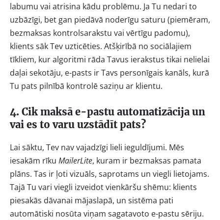
labumu vai atrisina kādu problēmu. Ja Tu nedari to
uzbāzīgi, bet gan piedāvā noderīgu saturu (piemēram,
bezmaksas kontrolsarakstu vai vērtīgu padomu),
klients sāk Tev uzticēties. Atšķirībā no sociālajiem
tīkliem, kur algoritmi rāda Tavus ierakstus tikai nelielai
daļai sekotāju, e-pasts ir Tavs personīgais kanāls, kurā
Tu pats pilnībā kontrolē saziņu ar klientu.
4. Cik maksā e-pastu automatizācija un
vai es to varu uzstādīt pats?
Lai sāktu, Tev nav vajadzīgi lieli ieguldījumi. Mēs
iesakām rīku
MailerLite
, kuram ir bezmaksas pamata
plāns. Tas ir ļoti vizuāls, saprotams un viegli lietojams.
Tajā Tu vari viegli izveidot vienkāršu shēmu: klients
piesakās dāvanai mājaslapā, un sistēma pati
automātiski nosūta viņam sagatavoto e-pastu sēriju.