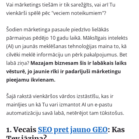
Vai mārketings tiešām ir tik sarežģīts, vai arī Tu
vienkārši spēlē pēc "veciem noteikumiem"?
Šodien mārketinga pasaule piedzīvo lielākās
pārmaiņas pēdējo 10 gadu laikā. Mākslīgais intelekts
(AI) un jaunās meklēšanas tehnoloģijas maina to, kā
cilvēki meklē informāciju un pērk pakalpojumus. Bet
labā ziņa?
Mazajam biznesam šis ir labākais laiks
vēsturē, jo jaunie rīki ir padarījuši mārketingu
pieejamu ikvienam.
Šajā rakstā vienkāršos vārdos izstāstīšu, kas ir
mainījies un kā Tu vari izmantot AI un e-pastu
automatizāciju savā labā, netērējot tam tūkstošus.
1. Vecais
SEO pret jauno GEO
: Kas
Tev jāzina?