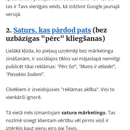
tas ir Tavs vienīgais veids, kā izdzīvot Google jaunajā
versijā.
2.
Saturs, kas pārdod pats
(bez
uzbāzīgas "pērc" kliegšanas)
Lielākā kļūda, ko pieļauj uzņēmēji bez mārketinga
zināšanām, ir sociālajos tīklos vai mājaslapā nemitīgi
publicēt tikai reklāmas:
"Pērc šo!", "Mums ir atlaide!",
"Piesakies šodien!"
.
Cilvēkiem ir izveidojusies "reklāmas aklība". Viņi to
vienkārši ignorē.
Tā vietā mēs izmantojam
satura mārketingu
. Tas
nozīmē sniegt klientam vērtību vēl pirms viņš ir
iztērējis kaut vienu eiro pie Tevis.