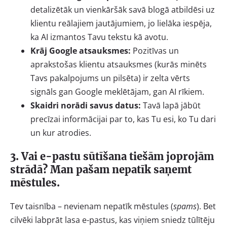
detalizētāk un vienkāršāk savā blogā atbildēsi uz
klientu reālajiem jautājumiem, jo lielāka iespēja,
ka AI izmantos Tavu tekstu kā avotu.
Krāj Google atsauksmes:
Pozitīvas un
aprakstošas klientu atsauksmes (kurās minēts
Tavs pakalpojums un pilsēta) ir zelta vērts
signāls gan Google meklētājam, gan AI rīkiem.
Skaidri norādi savus datus:
Tavā lapā jābūt
precīzai informācijai par to, kas Tu esi, ko Tu dari
un kur atrodies.
3. Vai e-pastu sūtīšana tiešām joprojām
strādā? Man pašam nepatīk saņemt
mēstules.
Tev taisnība – nevienam nepatīk mēstules (
spams
). Bet
cilvēki labprāt lasa e-pastus, kas viņiem sniedz tūlītēju