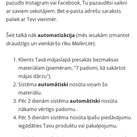
pazudīs Instagram vai Facebook, Tu pazaudēsi saikni
ar saviem sekotājiem. Bet e-pasta adrešu saraksts
paliek ar Tevi vienmēr.
Šeit talkā nāk
automatizācija
(mēs iesakām izmantot
draudzīgo un vienkāršo rīku
MailerLite
):
Klients Tavā mājaslapā piesakās bezmaksas
materiālam (piemēram, "7 padomi, kā sakārtot
mājas dārzu").
Sistēma
automātiski
nosūta viņam šo
materiālu.
Pēc 2 dienām sistēma
automātiski
nosūta
nākamo vērtīgo padomu.
Pēc 5 dienām sistēma nosūta īpašu piedāvājumu
iegādāties Tavu produktu vai pakalpojumu.