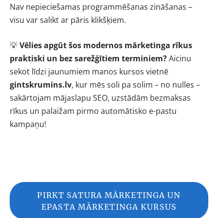
Nav nepieciešamas programmēšanas zināšanas –
visu var salikt ar pāris klikšķiem.
💡
Vēlies apgūt šos modernos mārketinga rīkus
praktiski un bez sarežģītiem terminiem?
Aicinu
sekot līdzi jaunumiem manos kursos vietnē
gintskrumins.lv
, kur mēs soli pa solim – no nulles –
sakārtojam mājaslapu SEO, uzstādām bezmaksas
rīkus un palaižam pirmo automātisko e-pastu
kampaņu!
PIRKT SATURA MĀRKETINGA UN
EPASTA MĀRKETINGA KURSUS