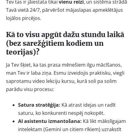
Tev tas ir jāiestata tikai
vienu reizi
, un sistēma strādā
Tavā vietā 24/7, pārvēršot mājaslapas apmeklētājus
lojālos pircējos.
Kā to visu apgūt dažu stundu laikā
(bez sarežģītiem kodiem un
teorijas)?
Ja Tev šķiet, ka tas prasa mēnešiem ilgu mācīšanos,
man Tev ir laba ziņa. Esmu izveidojis praktisku, viegli
saprotamu video lekciju kursu, kurā soli pa solim
parādu visu procesu:
Satura stratēģija:
Kā atrast idejas un radīt
saturu, ko konkurenti nespēj nokopēt.
AI asistentu izmantošana:
Kā likt mākslīgajam
intelektam (Gemini un citiem rīkiem) uzrakstīt