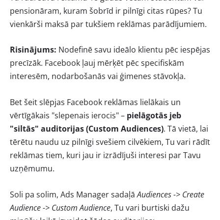
pensionāram, kuram šobrīd ir pilnīgi citas rūpes? Tu
vienkārši maksā par tukšiem reklāmas parādījumiem.
Risinājums:
Nodefinē savu ideālo klientu pēc iespējas
precīzāk. Facebook ļauj mērķēt pēc specifiskām
interesēm, nodarbošanās vai ģimenes stāvokļa.
Bet šeit slēpjas Facebook reklāmas lielākais un
vērtīgākais "slepenais ierocis" –
pielāgotās jeb
"siltās" auditorijas (Custom Audiences)
. Tā vietā, lai
tērētu naudu uz pilnīgi svešiem cilvēkiem, Tu vari rādīt
reklāmas tiem, kuri jau ir izrādījuši interesi par Tavu
uzņēmumu.
Soli pa solim, Ads Manager sadaļā
Audiences -> Create
Audience -> Custom Audience
, Tu vari burtiski dažu