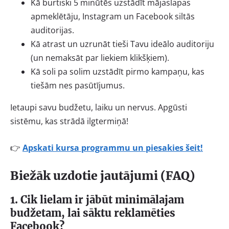
Kā burtiski 5 minūtēs uzstādīt mājaslapas
apmeklētāju, Instagram un Facebook siltās
auditorijas.
Kā atrast un uzrunāt tieši Tavu ideālo auditoriju
(un nemaksāt par liekiem klikšķiem).
Kā soli pa solim uzstādīt pirmo kampaņu, kas
tiešām nes pasūtījumus.
Ietaupi savu budžetu, laiku un nervus. Apgūsti
sistēmu, kas strādā ilgtermiņā!
👉
Apskati kursa programmu un piesakies šeit!
Biežāk uzdotie jautājumi (FAQ)
1. Cik lielam ir jābūt minimālajam
budžetam, lai sāktu reklamēties
Facebook?