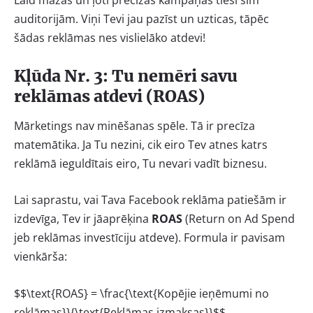
Laid mazas un ļoti precīzas kampaņas tieši šīm
auditorijām. Viņi Tevi jau pazīst un uzticas, tāpēc
šādas reklāmas nes vislielāko atdevi!
Kļūda Nr. 3: Tu nemēri savu
reklāmas atdevi (ROAS)
Mārketings nav minēšanas spēle. Tā ir precīza
matemātika. Ja Tu nezini, cik eiro Tev atnes katrs
reklāmā ieguldītais eiro, Tu nevari vadīt biznesu.
Lai saprastu, vai Tava Facebook reklāma patiešām ir
izdevīga, Tev ir jāaprēķina
ROAS
(Return on Ad Spend
jeb reklāmas investīciju atdeve). Formula ir pavisam
vienkārša:
$$\text{ROAS} = \frac{\text{Kopējie ieņēmumi no
reklāmas}}{\text{Reklāmas izmaksas}}$$