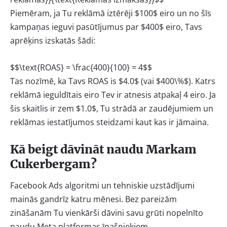
Piemēram, ja Tu reklāmā iztērēji
$100$
eiro un no šīs
kampaņas ieguvi pasūtījumus par
$400$
eiro, Tavs
aprēķins izskatās šādi:
$$\text{ROAS} = \frac{400}{100} = 4$$
Tas nozīmē, ka Tavs ROAS is
$4.0$
(vai
$400\%$
). Katrs
reklāmā ieguldītais eiro Tev ir atnesis atpakaļ 4 eiro. Ja
šis skaitlis ir zem
$1.0$
, Tu strādā ar zaudējumiem un
reklāmas iestatījumos steidzami kaut kas ir jāmaina.
Kā beigt dāvināt naudu Markam
Cukerbergam?
Facebook Ads algoritmi un tehniskie uzstādījumi
mainās gandrīz katru mēnesi. Bez pareizām
zināšanām Tu vienkārši dāvini savu grūti nopelnīto
naudu Meta platformas īpašniekiem.