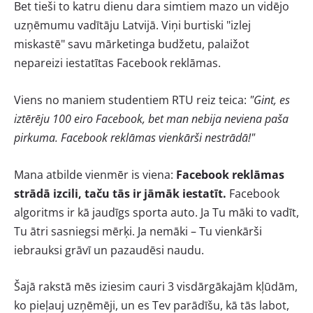
Bet tieši to katru dienu dara simtiem mazo un vidējo
uzņēmumu vadītāju Latvijā. Viņi burtiski "izlej
miskastē" savu mārketinga budžetu, palaižot
nepareizi iestatītas Facebook reklāmas.
Viens no maniem studentiem RTU reiz teica:
"Gint, es
iztērēju 100 eiro Facebook, bet man nebija neviena paša
pirkuma. Facebook reklāmas vienkārši nestrādā!"
Mana atbilde vienmēr is viena:
Facebook reklāmas
strādā izcili, taču tās ir jāmāk iestatīt.
Facebook
algoritms ir kā jaudīgs sporta auto. Ja Tu māki to vadīt,
Tu ātri sasniegsi mērķi. Ja nemāki – Tu vienkārši
iebrauksi grāvī un pazaudēsi naudu.
Šajā rakstā mēs iziesim cauri 3 visdārgākajām kļūdām,
ko pieļauj uzņēmēji, un es Tev parādīšu, kā tās labot,