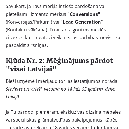
Savukārt, ja Tavs mērķis ir tiešā pārdošana vai
pieteikumi, izmanto mērķus
"Conversions"
(Konversijas/Pirkumi) vai
"Lead Generation"
(Kontaktu vākšana). Tikai tad algoritms meklēs
cilvēkus, kuri ir gatavi veikt reālas darbības, nevis tikai
paspaidīt sirsniņas.
Kļūda Nr. 2: Mēģinājums pārdot
"visai Latvijai"
Bieži uzņēmēji mērķauditorijas iestatījumos norāda:
Sievietes un vīrieši, vecumā no 18 līdz 65 gadiem, dzīvo
Latvijā.
Ja Tu pārdod, piemēram, ekskluzīvas dizaina mēbeles
vai specifiskus grāmatvedības pakalpojumus, kāpēc
Tu rādi savu reklāmu 18 gadus vecam studentam vai