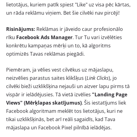
lietotājus, kuriem patīk spiest "Like" uz visa pēc kārtas,
un rāda reklāmu viņiem. Bet šie cilvēki nav pircēji!
Risinājums:
Reklāmas ir jāveido caur profesionālo
rīku
Facebook Ads Manager
. Tur Tu vari izvēlēties
konkrētu kampaņas mērķi un to, kā algoritms
optimizēs Tavas reklāmas piegādi.
Piemēram, ja vēlies vest cilvēkus uz mājaslapu,
neizvēlies parastus saites klikšķus (
Link Clicks
), jo
cilvēki bieži uzklikšķina nejauši un aizver lapu pirms tā
vispār ir ielādējusies. Tā vietā izvēlies
"Landing Page
Views" (Mērķlapas skatījumus)
. Šis iestatījums liek
Facebook algoritmam meklēt tos lietotājus, kuri ne
tikai uzklikšķinās, bet arī reāli sagaidīs, kad Tava
mājaslapa un Facebook Pixel pilnībā ielādējas.