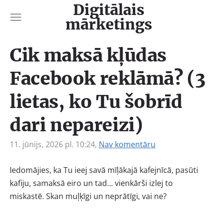
Digitālais
mārketings
Cik maksā kļūdas
Facebook reklāmā? (3
lietas, ko Tu šobrīd
dari nepareizi)
11. jūnijs, 2026 pl. 10:24,
Nav komentāru
Iedomājies, ka Tu ieej savā mīļākajā kafejnīcā, pasūti
kafiju, samaksā eiro un tad... vienkārši izlej to
miskastē. Skan muļķīgi un neprātīgi, vai ne?