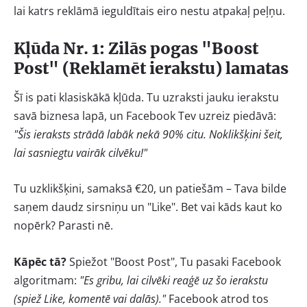
lai katrs reklāmā ieguldītais eiro nestu atpakaļ peļņu.
Kļūda Nr. 1: Zilās pogas "Boost
Post" (Reklamēt ierakstu) lamatas
Šī is pati klasiskākā kļūda. Tu uzraksti jauku ierakstu
savā biznesa lapā, un Facebook Tev uzreiz piedāvā:
"Šis ieraksts strādā labāk nekā 90% citu. Noklikšķini šeit,
lai sasniegtu vairāk cilvēku!"
Tu uzklikšķini, samaksā €20, un patiešām – Tava bilde
saņem daudz sirsniņu un "Like". Bet vai kāds kaut ko
nopērk? Parasti nē.
Kāpēc tā?
Spiežot "Boost Post", Tu pasaki Facebook
algoritmam:
"Es gribu, lai cilvēki reaģē uz šo ierakstu
(spiež Like, komentē vai dalās)."
Facebook atrod tos