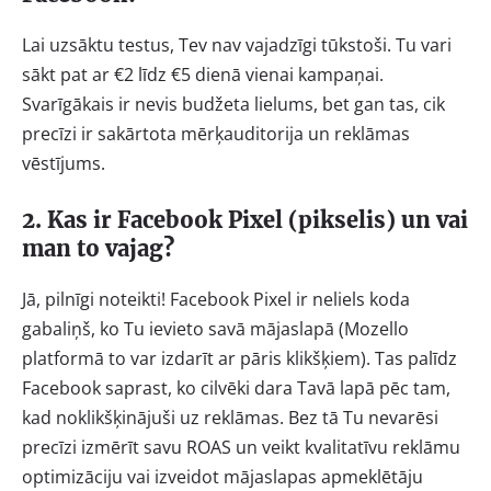
Lai uzsāktu testus, Tev nav vajadzīgi tūkstoši. Tu vari
sākt pat ar €2 līdz €5 dienā vienai kampaņai.
Svarīgākais ir nevis budžeta lielums, bet gan tas, cik
precīzi ir sakārtota mērķauditorija un reklāmas
vēstījums.
2. Kas ir Facebook Pixel (pikselis) un vai
man to vajag?
Jā, pilnīgi noteikti! Facebook Pixel ir neliels koda
gabaliņš, ko Tu ievieto savā mājaslapā (Mozello
platformā to var izdarīt ar pāris klikšķiem). Tas palīdz
Facebook saprast, ko cilvēki dara Tavā lapā pēc tam,
kad noklikšķinājuši uz reklāmas. Bez tā Tu nevarēsi
precīzi izmērīt savu ROAS un veikt kvalitatīvu reklāmu
optimizāciju vai izveidot mājaslapas apmeklētāju