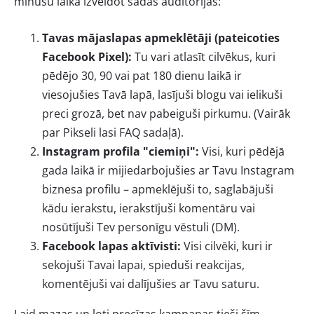
minūšu laikā izveidot šādas auditorijas:
Tavas mājaslapas apmeklētāji (pateicoties
Facebook Pixel):
Tu vari atlasīt cilvēkus, kuri
pēdējo 30, 90 vai pat 180 dienu laikā ir
viesojušies Tavā lapā, lasījuši blogu vai ielikuši
preci grozā, bet nav pabeiguši pirkumu. (Vairāk
par Pikseli lasi FAQ sadaļā).
Instagram profila "ciemiņi":
Visi, kuri pēdējā
gada laikā ir mijiedarbojušies ar Tavu Instagram
biznesa profilu – apmeklējuši to, saglabājuši
kādu ierakstu, ierakstījuši komentāru vai
nosūtījuši Tev personīgu vēstuli (DM).
Facebook lapas aktīvisti:
Visi cilvēki, kuri ir
sekojuši Tavai lapai, spieduši reakcijas,
komentējuši vai dalījušies ar Tavu saturu.