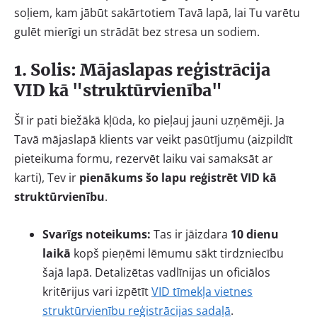
soļiem, kam jābūt sakārtotiem Tavā lapā, lai Tu varētu
gulēt mierīgi un strādāt bez stresa un sodiem.
1. Solis: Mājaslapas reģistrācija
VID kā "struktūrvienība"
Šī ir pati biežākā kļūda, ko pieļauj jauni uzņēmēji. Ja
Tavā mājaslapā klients var veikt pasūtījumu (aizpildīt
pieteikuma formu, rezervēt laiku vai samaksāt ar
karti), Tev ir
pienākums šo lapu reģistrēt VID kā
struktūrvienību
.
Svarīgs noteikums:
Tas ir jāizdara
10 dienu
laikā
kopš pieņēmi lēmumu sākt tirdzniecību
šajā lapā. Detalizētas vadlīnijas un oficiālos
kritērijus vari izpētīt
VID tīmekļa vietnes
struktūrvienību reģistrācijas sadaļā
.