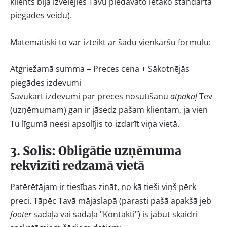
klients bija izvēlējies Tavu piedāvāto lētāko standarta
piegādes veidu).
Matemātiski to var izteikt ar šādu vienkāršu formulu:
Atgriežamā summa = Preces cena + Sākotnējās
piegādes izdevumi
Savukārt izdevumi par preces nosūtīšanu
atpakaļ
Tev
(uzņēmumam) gan ir jāsedz pašam klientam, ja vien
Tu līgumā neesi apsolījis to izdarīt viņa vietā.
3. Solis: Obligātie uzņēmuma
rekvizīti redzamā vietā
Patērētājam ir tiesības zināt, no kā tieši viņš pērk
preci. Tāpēc Tavā mājaslapā (parasti pašā apakšā jeb
footer
sadaļā vai sadaļā "Kontakti") is jābūt skaidri