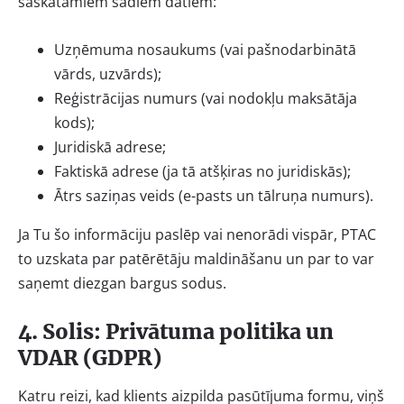
saskatāmiem šādiem datiem:
Uzņēmuma nosaukums (vai pašnodarbinātā
vārds, uzvārds);
Reģistrācijas numurs (vai nodokļu maksātāja
kods);
Juridiskā adrese;
Faktiskā adrese (ja tā atšķiras no juridiskās);
Ātrs saziņas veids (e-pasts un tālruņa numurs).
Ja Tu šo informāciju paslēp vai nenorādi vispār, PTAC
to uzskata par patērētāju maldināšanu un par to var
saņemt diezgan bargus sodus.
4. Solis: Privātuma politika un
VDAR (GDPR)
Katru reizi, kad klients aizpilda pasūtījuma formu, viņš