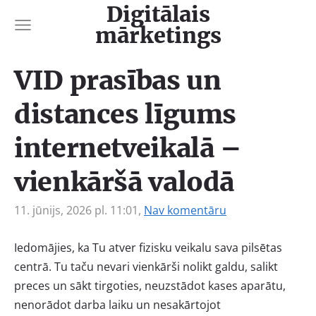
Digitālais
mārketings
VID prasības un
distances līgums
internetveikalā –
vienkāršā valodā
11. jūnijs, 2026 pl. 11:01,
Nav komentāru
Iedomājies, ka Tu atver fizisku veikalu sava pilsētas
centrā. Tu taču nevari vienkārši nolikt galdu, salikt
preces un sākt tirgoties, neuzstādot kases aparātu,
nenorādot darba laiku un nesakārtojot