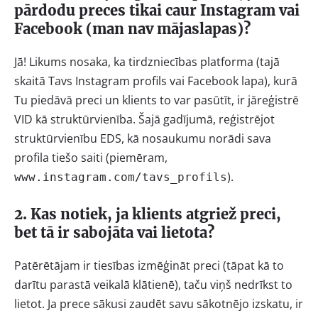
pārdodu preces tikai caur Instagram vai
Facebook (man nav mājaslapas)?
Jā! Likums nosaka, ka tirdzniecības platforma (tajā
skaitā Tavs Instagram profils vai Facebook lapa), kurā
Tu piedāvā preci un klients to var pasūtīt, ir jāreģistrē
VID kā struktūrvienība. Šajā gadījumā, reģistrējot
struktūrvienību EDS, kā nosaukumu norādi sava
profila tiešo saiti (piemēram,
).
www.instagram.com/tavs_profils
2. Kas notiek, ja klients atgriež preci,
bet tā ir sabojāta vai lietota?
Patērētājam ir tiesības izmēģināt preci (tāpat kā to
darītu parastā veikalā klātienē), taču viņš nedrīkst to
lietot. Ja prece sākusi zaudēt savu sākotnējo izskatu, ir