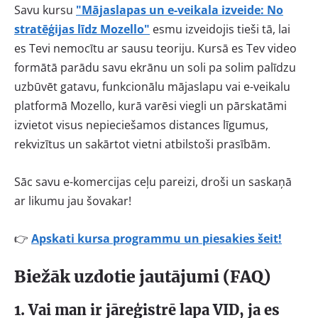
Savu kursu
"Mājaslapas un e-veikala izveide: No
stratēģijas līdz Mozello"
esmu izveidojis tieši tā, lai
es Tevi nemocītu ar sausu teoriju. Kursā es Tev video
formātā parādu savu ekrānu un soli pa solim palīdzu
uzbūvēt gatavu, funkcionālu mājaslapu vai e-veikalu
platformā Mozello, kurā varēsi viegli un pārskatāmi
izvietot visus nepieciešamos distances līgumus,
rekvizītus un sakārtot vietni atbilstoši prasībām.
Sāc savu e-komercijas ceļu pareizi, droši un saskaņā
ar likumu jau šovakar!
👉
Apskati kursa programmu un piesakies šeit!
Biežāk uzdotie jautājumi (FAQ)
1. Vai man ir jāreģistrē lapa VID, ja es