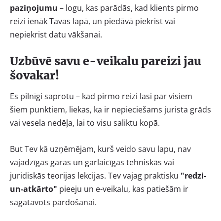
paziņojumu
– logu, kas parādās, kad klients pirmo
reizi ienāk Tavas lapā, un piedāvā piekrist vai
nepiekrist datu vākšanai.
Uzbūvē savu e-veikalu pareizi jau
šovakar!
Es pilnīgi saprotu – kad pirmo reizi lasi par visiem
šiem punktiem, liekas, ka ir nepieciešams jurista grāds
vai vesela nedēļa, lai to visu saliktu kopā.
But Tev kā uzņēmējam, kurš veido savu lapu, nav
vajadzīgas garas un garlaicīgas tehniskās vai
juridiskās teorijas lekcijas. Tev vajag praktisku
"redzi-
un-atkārto"
pieeju un e-veikalu, kas patiešām ir
sagatavots pārdošanai.