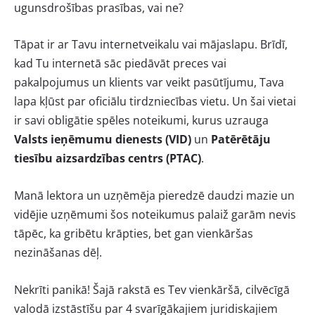
ugunsdrošības prasības, vai ne?
Tāpat ir ar Tavu internetveikalu vai mājaslapu. Brīdī,
kad Tu internetā sāc piedāvāt preces vai
pakalpojumus un klients var veikt pasūtījumu, Tava
lapa kļūst par oficiālu tirdzniecības vietu. Un šai vietai
ir savi obligātie spēles noteikumi, kurus uzrauga
Valsts ieņēmumu dienests (VID)
un
Patērētāju
tiesību aizsardzības centrs (PTAC)
.
Manā lektora un uzņēmēja pieredzē daudzi mazie un
vidējie uzņēmumi šos noteikumus palaiž garām nevis
tāpēc, ka gribētu krāpties, bet gan vienkāršas
nezināšanas dēļ.
Nekrīti panikā! Šajā rakstā es Tev vienkāršā, cilvēcīgā
valodā izstāstīšu par 4 svarīgākajiem juridiskajiem