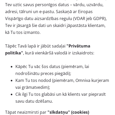
Tev uztic savus personīgos datus – vārdu, uzvārdu,
adresi, tālruni un e-pastu. Saskaņā ar Eiropas
Vispārīgo datu aizsardzības regulu (VDAR jeb GDPR),
Tev ir jāsargā šie dati un skaidri jāpastāsta klientam,
kā Tu tos izmanto.
Tāpēc Tavā lapā ir jābūt sadaļai
"Privātuma
politika"
, kurā vienkāršā valodā ir izskaidrots:
Kāpēc Tu vāc šos datus (piemēram, lai
nodrošinātu preces piegādi);
Kam Tu tos nodod (piemēram, Omniva kurjeram
vai grāmatvedim);
Cik ilgi Tu tos glabāsi un kā klients var pieprasīt
savu datu dzēšanu.
Tāpat neaizmirsti par
"sīkdatņu" (cookies)