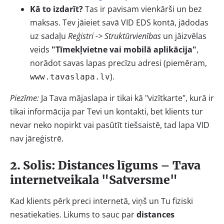
Kā to izdarīt?
Tas ir pavisam vienkārši un bez
maksas. Tev jāieiet savā VID EDS kontā, jādodas
uz sadaļu
Reģistri -> Struktūrvienības
un jāizvēlas
veids
"Tīmekļvietne vai mobilā aplikācija"
,
norādot savas lapas precīzu adresi (piemēram,
).
www.tavaslapa.lv
Piezīme:
Ja Tava mājaslapa ir tikai kā "vizītkarte", kurā ir
tikai informācija par Tevi un kontakti, bet klients tur
nevar neko nopirkt vai pasūtīt tiešsaistē, tad lapa VID
nav jāreģistrē.
2. Solis: Distances līgums – Tava
internetveikala "Satversme"
Kad klients pērk preci internetā, viņš un Tu fiziski
nesatiekaties. Likums to sauc par
distances