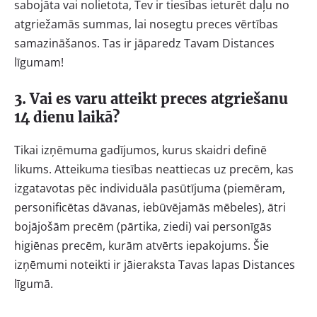
sabojāta vai nolietota, Tev ir tiesības ieturēt daļu no
atgriežamās summas, lai nosegtu preces vērtības
samazināšanos. Tas ir jāparedz Tavam Distances
līgumam!
3. Vai es varu atteikt preces atgriešanu
14 dienu laikā?
Tikai izņēmuma gadījumos, kurus skaidri definē
likums. Atteikuma tiesības neattiecas uz precēm, kas
izgatavotas pēc individuāla pasūtījuma (piemēram,
personificētas dāvanas, iebūvējamās mēbeles), ātri
bojājošām precēm (pārtika, ziedi) vai personīgās
higiēnas precēm, kurām atvērts iepakojums. Šie
izņēmumi noteikti ir jāieraksta Tavas lapas Distances
līgumā.