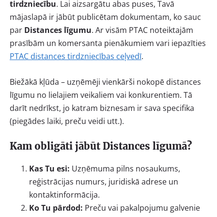
tirdzniecību
. Lai aizsargātu abas puses, Tavā
mājaslapā ir jābūt publicētam dokumentam, ko sauc
par
Distances līgumu
. Ar visām PTAC noteiktajām
prasībām un komersanta pienākumiem vari iepazīties
PTAC distances tirdzniecības ceļvedī
.
Biežākā kļūda – uzņēmēji vienkārši nokopē distances
līgumu no lielajiem veikaliem vai konkurentiem. Tā
darīt nedrīkst, jo katram biznesam ir sava specifika
(piegādes laiki, preču veidi utt.).
Kam obligāti jābūt Distances līgumā?
Kas Tu esi:
Uzņēmuma pilns nosaukums,
reģistrācijas numurs, juridiskā adrese un
kontaktinformācija.
Ko Tu pārdod:
Preču vai pakalpojumu galvenie