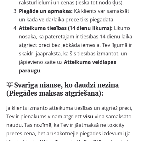
raksturlielumi un cenas (ieskaitot nodokļus).
Piegāde un apmaksa:
Kā klients var samaksāt
un kādā veidā/laikā prece tiks piegādāta.
Atteikuma tiesības (14 dienu likums):
Likums
nosaka, ka patērētājam ir tiesības 14 dienu laikā
atgriezt preci bez jebkāda iemesla. Tev līgumā ir
skaidri jāapraksta, kā šīs tiesības izmantot, un
jāpievieno saite uz
Atteikuma veidlapas
paraugu
.
💡 Svarīga nianse, ko daudzi nezina
(Piegādes maksas atgriešana):
Ja klients izmanto atteikuma tiesības un atgriež preci,
Tev ir pienākums viņam atgriezt
visu
viņa samaksāto
naudu. Tas nozīmē, ka Tev ir jāatmaksā ne toxicity
preces cena, bet arī sākotnējie piegādes izdevumi (ja