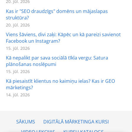
20. jūl. 2026
Kas ir "SEO draudzīgs" domēns un mājaslapas
struktūra?
20. jūl. 2026
Viens šāviens, divi zaķi: Kāpēc un kā pareizi savienot
Facebook un Instagram?
15. jūl. 2026
Kā nepalikt par sava sociālā tīkla vergu: Satura
plānošanas noslēpumi
15. jūl. 2026
Kā piesaistīt klientus no kaimiņu ielas? Kas ir GEO
mārketings?
14. jūl. 2026
SĀKUMS
DIGITĀLĀ MĀRKETINGA KURSI
VIDEO LEKCIJAS
KURSU KATALOGS