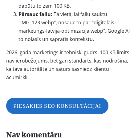
dabūtu to zem 100 KB.
Pārsauc failu:
Tā vietā, lai failu sauktu
"IMG_123.webp", nosauc to par "digitalais-
marketings-latvija-optimizacija.webp". Google AI
to nolasīs un sapratīs kontekstu.
2026. gadā mārketings ir tehniski gudrs. 100 KB limits
nav ierobežojums, bet gan standarts, kas nodrošina,
ka tava autoritāte un saturs sasniedz klientu
acumirklī.
PIESAKIES SEO KONSULTĀCIJAI
Nav komentāru