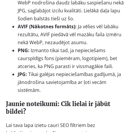
WebP nodrošina daudz labāku saspiešanu nekā
JPG, saglabājot izcilu kvalitāti. Lielākā daļa lapu
šodien balstās tieši uz šo.
AVIF (Nākotnes formāts):
Ja vēlies vēl labāku
rezultātu, AVIF piedāvā vēl mazāku faila izmēru
nekā WebP, nezaudējot asumu.
PNG:
Izmanto tikai tad, ja nepieciešams
caurspīdīgs fons (piemēram, logotipiem), bet
atceries, ka PNG parasti ir vissmagākie faili.
JPG:
Tikai galējas nepieciešamības gadījumā, ja
jānodrošina savietojamība ar ļoti vecām
sistēmām.
Jaunie noteikumi: Cik lielai ir jābūt
bildei?
Lai tava lapa izietu cauri SEO filtriem bez