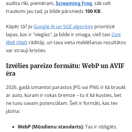
audita rīki, piemēram,
Screaming Frog
, sāk celt
trauksmi jau tad, ja bilde pārsniedz
100 KB
.
Kāpēc tā? Jo
Google AI un SGE algoritmi
prioritizē
lapas, kas ir "vieglas". Ja bilde ir smaga, cieš tavi
Core
Web Vitals
rādītāji, un tava vieta meklēšanas rezultātos
var strauji kristies.
Izvēlies pareizo formātu: WebP un AVIF
ēra
2026. gadā izmantot parastos JPG vai PNG ir kā braukt
ar auto, kuram ir rokas bremze – tu it kā kusties, bet
ne tuvu savam potenciālam. Šeit ir formāti, kas tev
jāzina:
WebP (Mūsdienu standarts):
Tas ir obligāts.