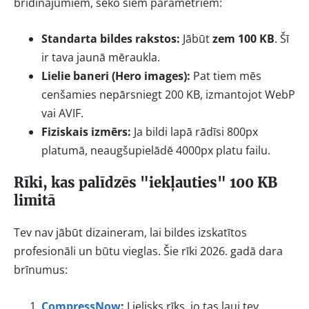
brīdinājumiem, seko šiem parametriem:
Standarta bildes rakstos:
Jābūt
zem 100 KB
. Šī
ir tava jaunā mēraukla.
Lielie baneri (Hero images):
Pat tiem mēs
cenšamies nepārsniegt 200 KB, izmantojot WebP
vai AVIF.
Fiziskais izmērs:
Ja bildi lapā rādīsi 800px
platumā, neaugšupielādē 4000px platu failu.
Rīki, kas palīdzēs "iekļauties" 100 KB
limitā
Tev nav jābūt dizaineram, lai bildes izskatītos
profesionāli un būtu vieglas. Šie rīki 2026. gadā dara
brīnumus:
CompressNow
:
Lielisks rīks, jo tas ļauj tev