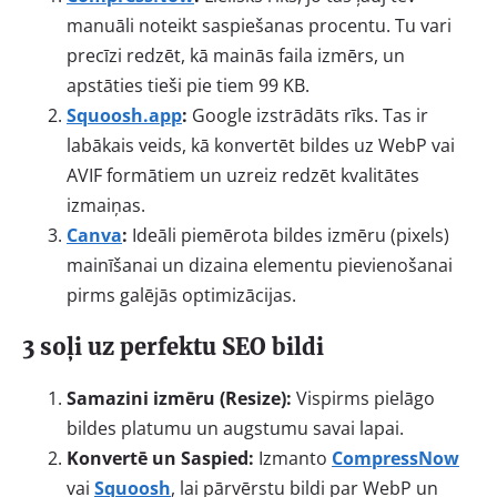
manuāli noteikt saspiešanas procentu. Tu vari
precīzi redzēt, kā mainās faila izmērs, un
apstāties tieši pie tiem 99 KB.
Squoosh.app
:
Google izstrādāts rīks. Tas ir
labākais veids, kā konvertēt bildes uz WebP vai
AVIF formātiem un uzreiz redzēt kvalitātes
izmaiņas.
Canva
:
Ideāli piemērota bildes izmēru (pixels)
mainīšanai un dizaina elementu pievienošanai
pirms galējās optimizācijas.
3 soļi uz perfektu SEO bildi
Samazini izmēru (Resize):
Vispirms pielāgo
bildes platumu un augstumu savai lapai.
Konvertē un Saspied:
Izmanto
CompressNow
vai
Squoosh
, lai pārvērstu bildi par WebP un