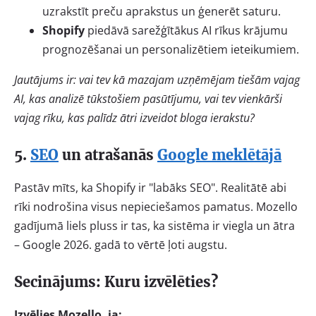
uzrakstīt preču aprakstus un ģenerēt saturu.
Shopify
piedāvā sarežģītākus AI rīkus krājumu
prognozēšanai un personalizētiem ieteikumiem.
Jautājums ir: vai tev kā mazajam uzņēmējam tiešām vajag
AI, kas analizē tūkstošiem pasūtījumu, vai tev vienkārši
vajag rīku, kas palīdz ātri izveidot bloga ierakstu?
5.
SEO
un atrašanās
Google meklētājā
Pastāv mīts, ka Shopify ir "labāks SEO". Realitātē abi
rīki nodrošina visus nepieciešamos pamatus. Mozello
gadījumā liels pluss ir tas, ka sistēma ir viegla un ātra
– Google 2026. gadā to vērtē ļoti augstu.
Secinājums: Kuru izvēlēties?
Izvēlies Mozello, ja: