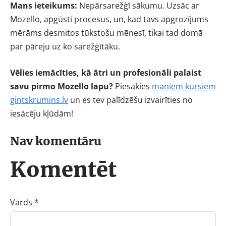
Mans ieteikums:
Nepārsarežģī sākumu. Uzsāc ar
Mozello, apgūsti procesus, un, kad tavs apgrozījums
mērāms desmitos tūkstošu mēnesī, tikai tad domā
par pāreju uz ko sarežģītāku.
Vēlies iemācīties, kā ātri un profesionāli palaist
savu pirmo Mozello lapu?
Piesakies
maniem kursiem
gintskrumins.lv
un es tev palīdzēšu izvairīties no
iesācēju kļūdām!
Nav komentāru
Komentēt
Vārds *