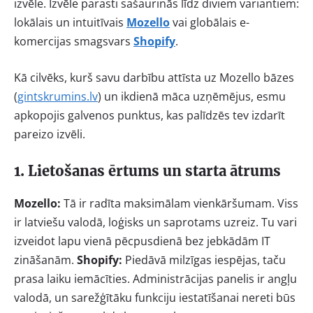
izvēle. Izvēle parasti sašaurinās līdz diviem variantiem:
lokālais un intuitīvais
Mozello
vai globālais e-
komercijas smagsvars
Shopify
.
Kā cilvēks, kurš savu darbību attīsta uz Mozello bāzes
(
gintskrumins.lv
) un ikdienā māca uzņēmējus, esmu
apkopojis galvenos punktus, kas palīdzēs tev izdarīt
pareizo izvēli.
1. Lietošanas ērtums un starta ātrums
Mozello:
Tā ir radīta maksimālam vienkāršumam. Viss
ir latviešu valodā, loģisks un saprotams uzreiz. Tu vari
izveidot lapu vienā pēcpusdienā bez jebkādām IT
zināšanām.
Shopify:
Piedāvā milzīgas iespējas, taču
prasa laiku iemācīties. Administrācijas panelis ir angļu
valodā, un sarežģītāku funkciju iestatīšanai nereti būs