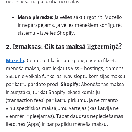
nepieciešama palīdzība no malas.
Mana pieredze:
Ja vēlies sākt tirgot rīt, Mozello
ir nepārspējams. Ja vēlies mēnešiem konfigurēt
sistēmu – izvēlies Shopify.
2. Izmaksas: Cik tas maksā ilgtermiņā?
Mozello
:
Cenu politika ir caurspīdīga. Viena fiksēta
mēneša maksa, kurā iekļauts viss – hostings, domēns,
SSL un e-veikala funkcijas. Nav slēptu komisijas maksu
par katru pārdoto preci.
Shopify:
Abonēšanas maksa
ir augstāka, turklāt Shopify iekasē komisiju
(transaction fees) par katru pirkumu, ja neizmanto
viņu specifiskos maksājumu vārtejas (kas Latvijā ne
vienmēr ir pieejamas). Tāpat daudzas nepieciešamās
lietotnes (Apps) ir par papildu mēneša maksu.