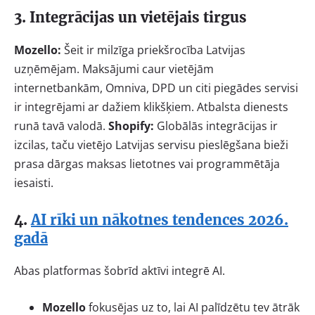
3. Integrācijas un vietējais tirgus
Mozello:
Šeit ir milzīga priekšrocība Latvijas
uzņēmējam. Maksājumi caur vietējām
internetbankām, Omniva, DPD un citi piegādes servisi
ir integrējami ar dažiem klikšķiem. Atbalsta dienests
runā tavā valodā.
Shopify:
Globālās integrācijas ir
izcilas, taču vietējo Latvijas servisu pieslēgšana bieži
prasa dārgas maksas lietotnes vai programmētāja
iesaisti.
4.
AI rīki un nākotnes tendences 2026.
gadā
Abas platformas šobrīd aktīvi integrē AI.
Mozello
fokusējas uz to, lai AI palīdzētu tev ātrāk