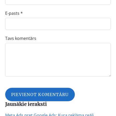
E-pasts *
Tavs komentārs
Jaunākie ieraksti
Meta Ads pret Google Ads: Kura reklāma reāli