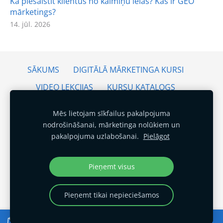
Kā piesaistīt klientus no kaimiņu ielas? Kas ir GEO
mārketings?
14. jūl. 2026
SĀKUMS
DIGITĀLĀ MĀRKETINGA KURSI
VIDEO LEKCIJAS
KURSU KATALOGS
BEZMAKSAS KURSI
PAKALPOJUMI
Mēs lietojam sīkfailus pakalpojuma
DIGITĀLĀ MĀRKETINGA KONSULTĀCIJAS
nodrošināšanai, mārketinga nolūkiem un
pakalpojuma uzlabošanai.
Pielāgot
KARJERAS DIENAS SKOLĀS
ATSAUKSMES
JAUNUMI
KONTAKTI
DISTANCES LĪGUMS
Pieņemt visus
PRIVĀTUMA POLITIKA
SĪKDATNES
Pieņemt tikai nepieciešamos