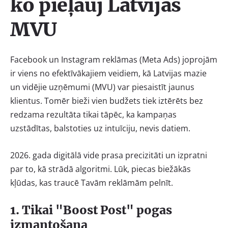
ko pieļauj Latvijas
MVU
Facebook un Instagram reklāmas (Meta Ads) joprojām
ir viens no efektīvākajiem veidiem, kā Latvijas mazie
un vidējie uzņēmumi (MVU) var piesaistīt jaunus
klientus. Tomēr bieži vien budžets tiek iztērēts bez
redzama rezultāta tikai tāpēc, ka kampaņas
uzstādītas, balstoties uz intuīciju, nevis datiem.
2026. gada digitālā vide prasa precizitāti un izpratni
par to, kā strādā algoritmi. Lūk, piecas biežākās
kļūdas, kas traucē Tavām reklāmām pelnīt.
1. Tikai "Boost Post" pogas
izmantošana