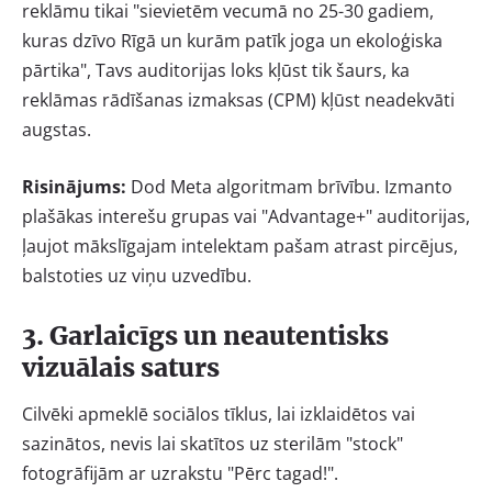
reklāmu tikai "sievietēm vecumā no 25-30 gadiem,
kuras dzīvo Rīgā un kurām patīk joga un ekoloģiska
pārtika", Tavs auditorijas loks kļūst tik šaurs, ka
reklāmas rādīšanas izmaksas (CPM) kļūst neadekvāti
augstas.
Risinājums:
Dod Meta algoritmam brīvību. Izmanto
plašākas interešu grupas vai "Advantage+" auditorijas,
ļaujot mākslīgajam intelektam pašam atrast pircējus,
balstoties uz viņu uzvedību.
3. Garlaicīgs un neautentisks
vizuālais saturs
Cilvēki apmeklē sociālos tīklus, lai izklaidētos vai
sazinātos, nevis lai skatītos uz sterilām "stock"
fotogrāfijām ar uzrakstu "Pērc tagad!".