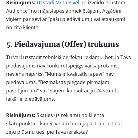
Risinājums:
Uzstādi Meta Pixel
un izveido "Custom
Audience" no mājaslapas apmeklētājiem. Atgādini
viņiem par sevi ar īpašu piedāvājumu vai atsauksmi
no cita klienta.
5. Piedāvājuma (Offer) trūkums
Tu vari uzstādīt tehniski perfektu reklāmu, bet, ja Tavs
piedāvājums nav konkurētspējīgs vai saprotams,
neviens nepirks. "Mums ir kvalitatīvi apavi" nav
piedāvājums. "Bezmaksas piegāde pirmajam
pasūtījumam" vai "Saņem konsultāciju 24 stundu
laikā" ir piedāvājums.
Risinājums:
Skaties uz reklāmu no klienta
skatupunkta – kāpēc viņam būtu jāpārtrauc ritināt
ziņu plūsmu tieši pie Tava ieraksta?