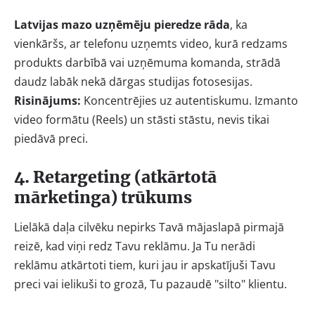
Latvijas mazo uzņēmēju pieredze rāda
, ka
vienkāršs, ar telefonu uzņemts video, kurā redzams
produkts darbībā vai uzņēmuma komanda, strādā
daudz labāk nekā dārgas studijas fotosesijas.
Risinājums:
Koncentrējies uz autentiskumu. Izmanto
video formātu (Reels) un stāsti stāstu, nevis tikai
piedāvā preci.
4. Retargeting (atkārtotā
mārketinga) trūkums
Lielākā daļa cilvēku nepirks Tavā mājaslapā pirmajā
reizē, kad viņi redz Tavu reklāmu. Ja Tu nerādi
reklāmu atkārtoti tiem, kuri jau ir apskatījuši Tavu
preci vai ielikuši to grozā, Tu pazaudē "silto" klientu.