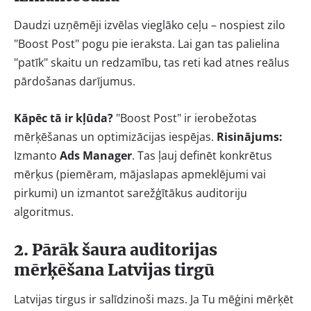
Daudzi uzņēmēji izvēlas vieglāko ceļu – nospiest zilo
"Boost Post" pogu pie ieraksta. Lai gan tas palielina
"patīk" skaitu un redzamību, tas reti kad atnes reālus
pārdošanas darījumus.
Kāpēc tā ir kļūda?
"Boost Post" ir ierobežotas
mērķēšanas un optimizācijas iespējas.
Risinājums:
Izmanto
Ads Manager
. Tas ļauj definēt konkrētus
mērķus (piemēram, mājaslapas apmeklējumi vai
pirkumi) un izmantot sarežģītākus auditoriju
algoritmus.
2. Pārāk šaura auditorijas
mērķēšana Latvijas tirgū
Latvijas tirgus ir salīdzinoši mazs. Ja Tu mēģini mērķēt